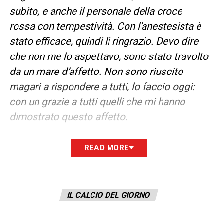
subito, e anche il personale della croce
rossa con tempestività. Con l’anestesista è
stato efficace, quindi li ringrazio. Devo dire
che non me lo aspettavo, sono stato travolto
da un mare d’affetto. Non sono riuscito
magari a rispondere a tutti, lo faccio oggi:
con un grazie a tutti quelli che mi hanno
dimostrato questo affetto.
Sulla squadra stiamo bene, abbiamo
READ MORE
recuperato Ricci e Linetty: entrambi rientrati.
Casadei ha avuto un piccolo sovraccarico al
polpaccio, ma sta benissimo. Dobbiamo
IL CALCIO DEL GIORNO
valutare solamente Borna Sosa che è
rientrato parzialmente in gruppo, vediamo se