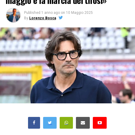
maggio e la marcia dei tifosi»
Published
1 anno ago
on
10 Maggio 2025
By
Lorenzo Bosca