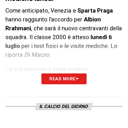
Come anticipato, Venezia e
Sparta Praga
hanno raggiunto l’accordo per
Albion
Rrahmani
, che sarà il nuovo centravanti della
squadra. Il classe 2000 è atteso
lunedì 6
luglio
per i test fisici e le visite mediche. Lo
riporta
Di Marzio.
La sua stagione è stata positiva:
READ MORE
9 gol
2 assist
29 presenze
in campionato A cui si aggiungono
1
IL CALCIO DEL GIORNO
gol
e
1 assist
nelle
7 gare di Conference
League
. Numeri che confermano la crescita del
kosovaro e la sua capacità di incidere in area di