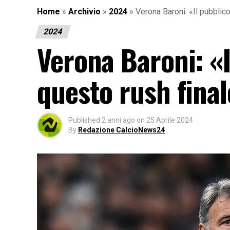
Home
»
Archivio
»
2024
»
Verona Baroni: «Il pubblico
2024
Verona Baroni: «I
questo rush fina
Published
2 anni ago
on
25 Aprile 2024
By
Redazione CalcioNews24