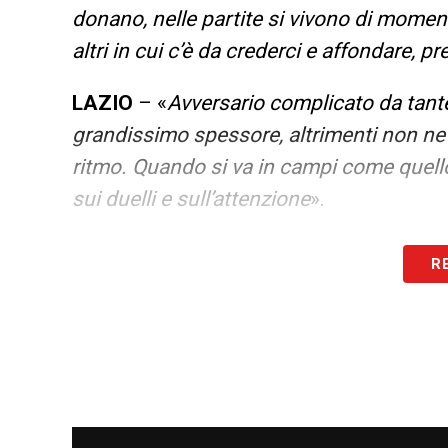
donano, nelle partite si vivono di momenti
altri in cui c’è da crederci e affondare, 
LAZIO
– «
Avversario complicato da tante
grandissimo spessore, altrimenti non ne e
ritmo. Quando si va in campi come quello
sui duelli e sull’attenzione
».
BISOGNA SPINGERE ANCORA DI PIU’ I
R
prestazione, dalla capacità di stare dentr
risolvono in un episodio, su una palla la
CENTONZE E TCHATCHOUA
– «
Sono du
Centonze è cresciuto, Tchatchoua è qui d
importante, se uno non parte entra, so c