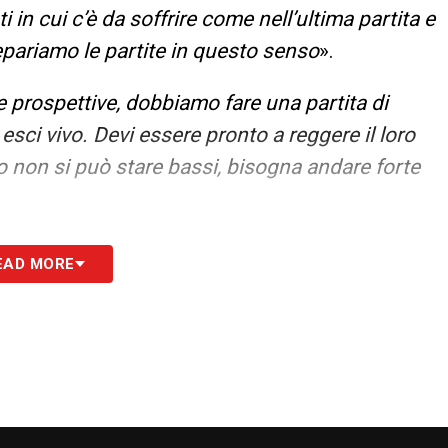
 in cui c’è da soffrire come nell’ultima partita e
prepariamo le partite in questo senso
».
 prospettive, dobbiamo fare una partita di
sci vivo. Devi essere pronto a reggere il loro
 non si può stare bassi, bisogna andare forte
N QUESTO FINALE
– «
Dobbiamo passare dalla
EAD MORE
o la partita, dobbiamo capire che le partite si
terale, abbiamo bisogno di attenzione
».
e giocatori bravi su cui dobbiamo contare,
all’inizio e ha recuperato bene da un infortunio
he lì a destra posso contare su due giocatori