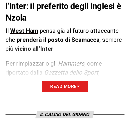
l’Inter: il preferito degli inglesi è
Nzola
Il
West Ham
pensa già al futuro attaccante
che
prenderà il posto di Scamacca
, sempre
più
vicino all’Inter
.
Per rimpiazzarlo gli
Hammers
, come
riportato dalla
Gazzetta dello Sport
,
guardano ancora una volta in Italia
: il nome
READ MORE
preferito dagli inglesi è quello di
Mbala Nzola
dello
Spezia
.
IL CALCIO DEL GIORNO
LA PLAYLIST DELLE NOSTRE TOP NEWS