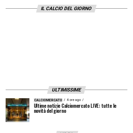
intelligente e anche il nuovo allenatore sono
IL CALCIO DEL GIORNO
certo che sia una persona intelligente. Si
abbracceranno davanti a me. Sono sicuro
che convivranno benissimo».
LA PLAYLIST DELLE NOSTRE TOP NEWS
ULTIMISSIME
4 ore ago
CALCIOMERCATO
Ultime notizie Calciomercato LIVE: tutte le
novità del giorno