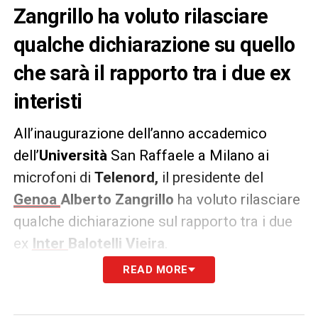
Zangrillo ha voluto rilasciare
qualche dichiarazione su quello
che sarà il rapporto tra i due ex
interisti
All’inaugurazione dell’anno accademico
dell’
Università
San Raffaele a Milano ai
microfoni di
Telenord,
il presidente del
Genoa
Alberto Zangrillo
ha voluto rilasciare
qualche dichiarazione sul rapporto tra i due
ex
Inter
Balotelli
Vieira
.
READ MORE
BALOTELLI VIEIRA: LE PAROLE DI
ZANGRILLO-
«Balotelli è un persona