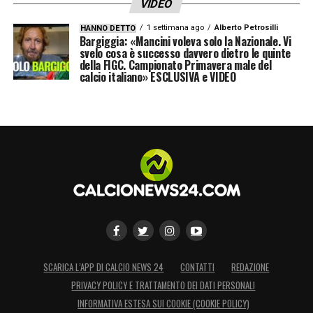
VIDEO
1 settimana ago
Alberto Petrosilli
HANNO DETTO
Bargiggia: «Mancini voleva solo la Nazionale. Vi
svelo cosa è successo davvero dietro le quinte
della FIGC. Campionato Primavera male del
calcio italiano» ESCLUSIVA e VIDEO
SCARICA L’APP DI CALCIO NEWS 24
CONTATTI
REDAZIONE
PRIVACY POLICY E TRATTAMENTO DEI DATI PERSONALI
INFORMATIVA ESTESA SUI COOKIE (COOKIE POLICY)