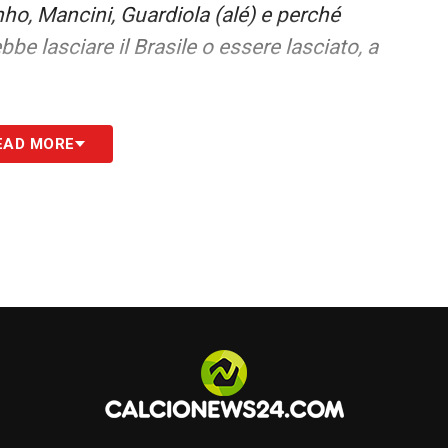
nho, Mancini, Guardiola (alé) e perché
be lasciare il Brasile o essere lasciato, a
port, la politica e i rapporti non solo
EAD MORE
involtura. Dicono che qualcuno della destra non
ione.
È vero che da anni non esprimiamo un campione
 che fuori dal campo siamo messi addirittura
Non a caso uno come Marotta, il più esperto, se
farei quello di chi considero il più competente
le. Posso permettermelo perché non sono