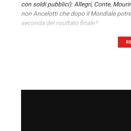
con soldi pubblici): Allegri, Conte, Mouri
non Ancelotti che dopo il Mondiale potreb
seconda del risultato finale?
Meglio che mi soffermi su Malagò che lo s
R
istituzionali li maneggia con grande dis
lo ami e che potrebbe contrastarne l’elez
Mi sta bene tutto: ma se non lui, chi? 
come si deve nel calcio, lo è altrettanto
peggio: non abbiamo manager di livello. 
li mangia tutti a colazione.
Se mi fosse chiesto di indicare un nome, 
in assoluto, ma anche il meno spendibi