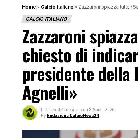
Home
»
Calcio italiano
»
Zazzaroni spiazza tutti: «S
CALCIO ITALIANO
Zazzaroni spiazza
chiesto di indic
presidente della 
Agnelli»
Published
4 mesi ago
on
3 Aprile 2026
By
Redazione CalcioNews24