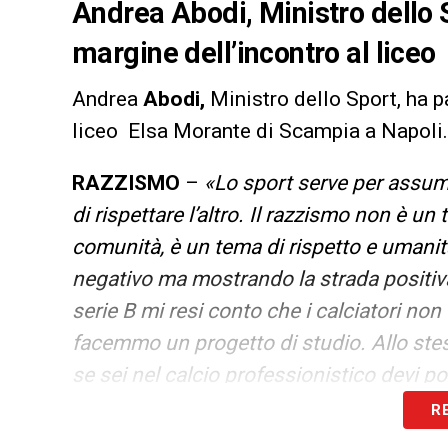
Andrea Abodi, Ministro dello S
margine dell’incontro al lice
Andrea
Abodi,
Ministro dello Sport, ha p
liceo Elsa Morante di Scampia a Napoli.
RAZZISMO
–
«Lo sport serve per assume
di rispettare l’altro. Il razzismo non è un
comunità, è un tema di rispetto e umanit
negativo ma mostrando la strada positiva
serie B mi resi conto che i calciatori no
facemmo un progetto di studio. Allo ste
se sei nel calcio professionistico devi por
regole: c’è la campagna Uefa “respect”
R
promuovere e spiegare il rispetto del be