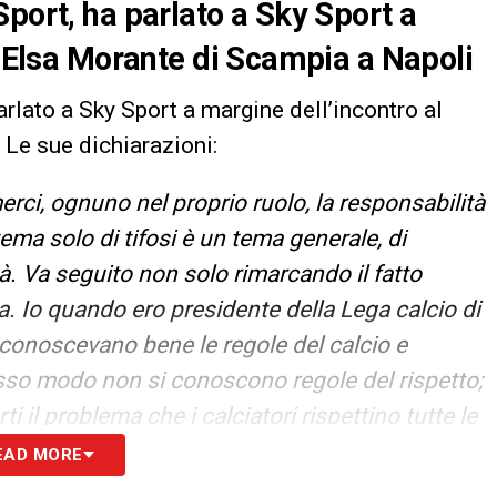
port, ha parlato a Sky Sport a
o Elsa Morante di Scampia a Napoli
arlato a Sky Sport a margine dell’incontro al
 Le sue dichiarazioni:
rci, ognuno nel proprio ruolo, la responsabilità
 tema solo di tifosi è un tema generale, di
à. Va seguito non solo rimarcando il fatto
. Io quando ero presidente della Lega calcio di
n conoscevano bene le regole del calcio e
sso modo non si conoscono regole del rispetto;
ti il problema che i calciatori rispettino tutte le
 che adottammo ma quello che conta è
EAD MORE
nessere nello stare insieme».