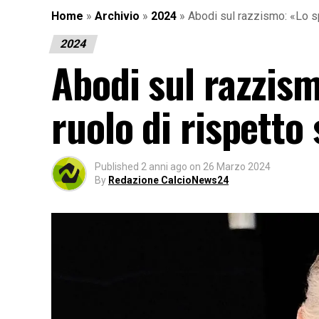
Home
»
Archivio
»
2024
»
Abodi sul razzismo: «Lo sp
2024
Abodi sul razzism
ruolo di rispetto
Published
2 anni ago
on
26 Marzo 2024
By
Redazione CalcioNews24