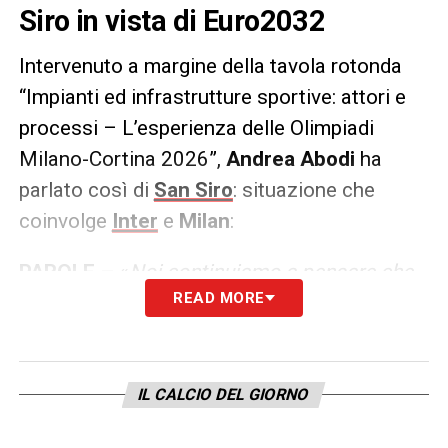
Siro in vista di Euro2032
Intervenuto a margine della tavola rotonda
“Impianti ed infrastrutture sportive: attori e
processi – L’esperienza delle Olimpiadi
Milano-Cortina 2026”,
Andrea Abodi
ha
parlato così di
San Siro
: situazione che
coinvolge
Inter
e
Milan
:
PAROLE –
«
Noi continuiamo a pensare che
READ MORE
San Siro debba ospitare le partite degli
Europei 2032, ma attualmente non potrebbe
farlo. Per come è ora, San Siro non è in grado
di ospitare gli Europei del 2032. La scelta
IL CALCIO DEL GIORNO
dei cinque stadi per Euro 2032 avverrà nel