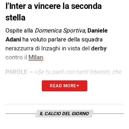
l’Inter a vincere la seconda
stella
Ospite alla
Domenica Sportiva
,
Daniele
Adani
ha voluto parlare della squadra
nerazzurra di Inzaghi in vista del
derby
contro il
Milan
.
PAROLE –
«
Se tu parli con tanti interisti, che
hanno trenta, quarant’anni, e gli chiedi se
READ MORE
hanno mai visto un’Inter giocare così bene,
quasi tutti dicono di no. E che questa
Inter
è
quella che ha giocato il calcio migliore.
IL CALCIO DEL GIORNO
Come espressione calcistica, dominio del
gioco, autostima, creatività… Non c’è mai