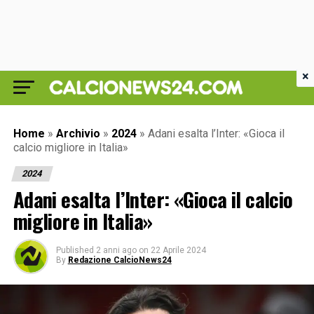
×
Home
»
Archivio
»
2024
»
Adani esalta l’Inter: «Gioca il
calcio migliore in Italia»
2024
Adani esalta l’Inter: «Gioca il calcio
migliore in Italia»
Published
2 anni ago
on
22 Aprile 2024
By
Redazione CalcioNews24