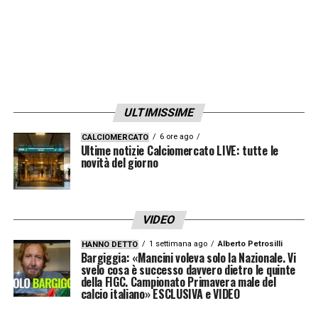
SVIZZERA ITALIA
– «
Il record di Piola
raggiunto sarà uno stimolo in più, sarà una
grande notte
»
ULTIMISSIME
LA PLAYLIST DELLE NOSTRE TOP NEWS
6 ore ago
CALCIOMERCATO
Ultime notizie Calciomercato LIVE: tutte le
novità del giorno
VIDEO
1 settimana ago
Alberto Petrosilli
HANNO DETTO
Bargiggia: «Mancini voleva solo la Nazionale. Vi
svelo cosa è successo davvero dietro le quinte
della FIGC. Campionato Primavera male del
calcio italiano» ESCLUSIVA e VIDEO