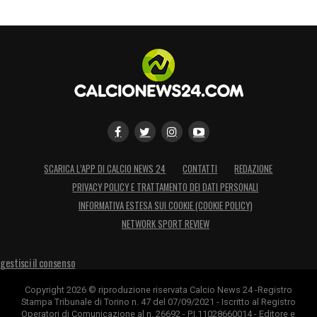
SCARICA L’APP DI CALCIO NEWS 24
CONTATTI
REDAZIONE
PRIVACY POLICY E TRATTAMENTO DEI DATI PERSONALI
INFORMATIVA ESTESA SUI COOKIE (COOKIE POLICY)
NETWORK SPORT REVIEW
gestisci il consenso
Copyright 2026 © riproduzione riservata Calcio News 24 -Registro
Stampa Tribunale di Torino n. 47 del 07/09/2021 - Iscritto al Registro
Operatori di Comunicazione al n. 26692 - P.I.11028660014 - Editore e