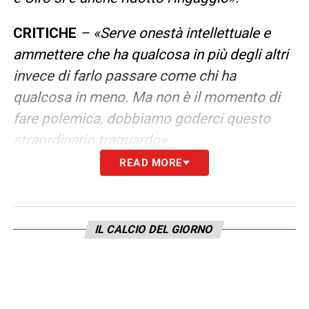
CRITICHE
– «Serve onestà intellettuale e
ammettere che ha qualcosa in più degli altri
invece di farlo passare come chi ha
qualcosa in meno. Ma non è il momento di
fare polemica, dobbiamo goderci questo
straordinario traguardo».
READ MORE
SARRI
– «
Sarri fa la fortuna degli attaccanti:
si sono capiti subito, sono due grandi
professionisti. Il suo calcio ha
IL CALCIO DEL GIORNO
caratteristiche diverse da quello di Inzaghi,
ma è più simile a quello di Mancini: magari
giocando con Sarri Immobile si troverà
ancora di più a suo agio con l’Italia»