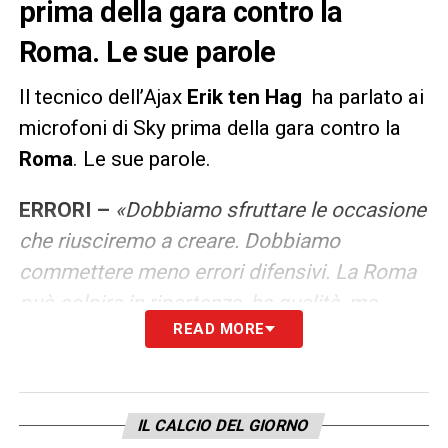
prima della gara contro la
Roma. Le sue parole
Il tecnico dell’Ajax
Erik ten Hag
ha parlato ai
microfoni di Sky prima della gara contro la
Roma
. Le sue parole.
ERRORI –
«Dobbiamo sfruttare le occasione
che riusciremo a creare. Dobbiamo
commettere meno errori difensivi. La Roma
può colpire in ripartenza, ha qualità, ma
READ MORE
settimana scorsa hanno segnato su rigore e
su calcio d’angolo. Stekelengurg ha
esperienza e sta facendo un ottimo lavoro. È
molto affidabile».
IL CALCIO DEL GIORNO