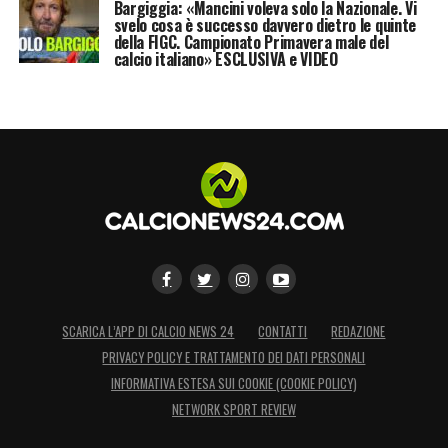
Bargiggia: «Mancini voleva solo la Nazionale. Vi
svelo cosa è successo davvero dietro le quinte
della FIGC. Campionato Primavera male del
calcio italiano» ESCLUSIVA e VIDEO
SCARICA L’APP DI CALCIO NEWS 24
CONTATTI
REDAZIONE
PRIVACY POLICY E TRATTAMENTO DEI DATI PERSONALI
INFORMATIVA ESTESA SUI COOKIE (COOKIE POLICY)
NETWORK SPORT REVIEW