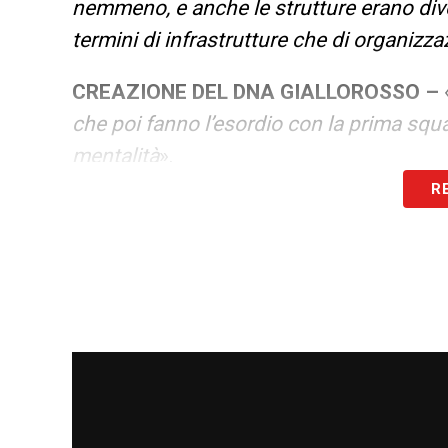
nemmeno, e anche le strutture erano div
termini di infrastrutture che di organizz
CREAZIONE DEL DNA GIALLOROSSO –
che poi fanno l’esordio con la prima squa
mentalità
».
R
L’OBIETTIVO DEL SETTORE GIOVANILE 
A noi il risultato del campo interessa fino
crescere i ragazzi e renderli pronti per 
Questo è il nostro vero trofeo. Una volta ar
squadra a decidere il resto
».
SFIDE NELL’ALLENAMENTO DEI GIOVAN
Richiede giocatori veloci, forti e potenti