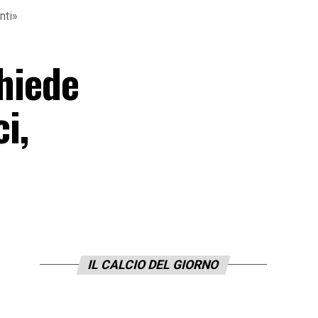
nti»
chiede
i,
IL CALCIO DEL GIORNO