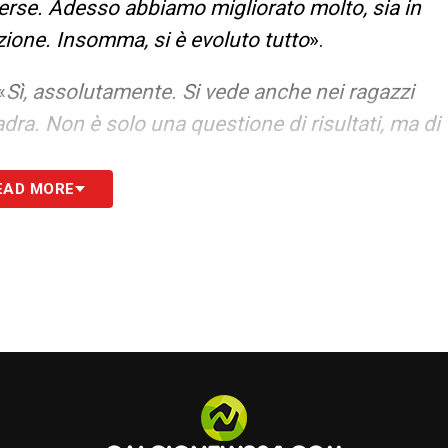
erse. Adesso abbiamo migliorato molto, sia in
azione. Insomma, si è evoluto tutto
».
«
Sì, assolutamente. Si vede anche nei ragazzi
dra. Non è solo una questione di risultati, ma di
EAD MORE
É LA CRESCITA O I RISULTATI –
«
Esattamente.
 a un certo punto. Il nostro obiettivo è far
affrontare un allenamento in prima squadra.
rivati lì, poi, sarà l’allenatore della prima
I –
«
Oggi il calcio è cambiato, è inutile negarlo.
 rispetto a dieci anni fa. Sembra che tutto debba