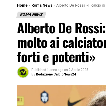
Home
»
Roma News
»
Alberto De Rossi: «Il calcio di 
ROMA NEWS
Alberto De Rossi: 
molto ai calciator
forti e potenti»
Published
1 anno ago
on
2 Aprile 2025
By
Redazione CalcioNews24