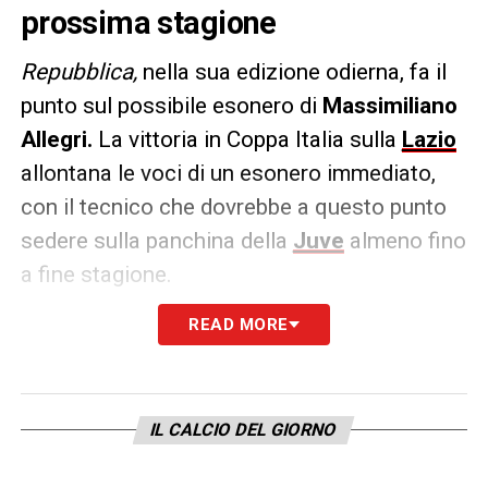
prossima stagione
Repubblica,
nella sua edizione odierna, fa il
punto sul possibile esonero di
Massimiliano
Allegri.
La vittoria in Coppa Italia sulla
Lazio
allontana le voci di un esonero immediato,
con il tecnico che dovrebbe a questo punto
sedere sulla panchina della
Juve
almeno fino
a fine stagione.
READ MORE
Intanto il club e
Giuntoli
guardano ad altri
nomi per la prossima stagione e il primo
nome nella lista sarebbe quello di
Thiago
Motta
.
IL CALCIO DEL GIORNO