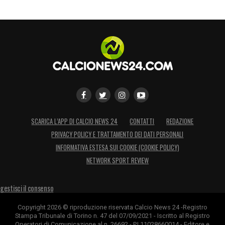
assolutamente così perché non avevamo
ancora attraversato un momento di
difficoltà. Ci siamo dentro, speriamo di
uscirne domenica
».
LA PLAYLIST DELLE NOSTRE TOP NEWS
SCARICA L’APP DI CALCIO NEWS 24
CONTATTI
REDAZIONE
PRIVACY POLICY E TRATTAMENTO DEI DATI PERSONALI
INFORMATIVA ESTESA SUI COOKIE (COOKIE POLICY)
NETWORK SPORT REVIEW
gestisci il consenso
Copyright 2026 © riproduzione riservata Calcio News 24 -Registro
Stampa Tribunale di Torino n. 47 del 07/09/2021 - Iscritto al Registro
Operatori di Comunicazione al n. 26692 - P.I.11028660014 - Editore e