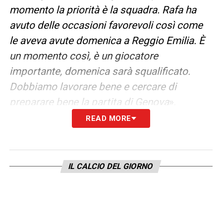
momento la priorità è la squadra. Rafa ha
avuto delle occasioni favorevoli così come
le aveva avute domenica a Reggio Emilia. È
un momento così, è un giocatore
importante, domenica sarà squalificato.
Dobbiamo lavorare bene e cercare di
preparare bene la partita di Genova
».
READ MORE
CONTEMPORANEITA’ –
Hai ragione, ma
tanto è una cosa che non è fattibile, non
decidiamo noi. Non so se le ultime due
IL CALCIO DEL GIORNO
saranno in contemporanea. Noi dobbiamo
vincere due partite, intanto vediamo di
vincerne una. La squadra ha sempre lavorato
bene, ai ragazzi non ho da rimproverare