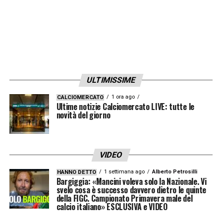
niente per quello che stanno facendo
».
CONTESTAZIONE –
Quando mancano i
risultati in questi momenti di difficoltà io
sono responsabile: sono a capo di un
ULTIMISSIME
gruppo di ragazzi che ha sempre dato il
massimo. In questo momento non c’è
1 ora ago
CALCIOMERCATO
Ultime notizie Calciomercato LIVE: tutte le
bisogno di andare a vedere di chi sono le
novità del giorno
responsabilità. Abbiamo una settimana per
fare bene: come abbiamo fatto tante vittorie
VIDEO
durante la stagione dovremo farla anche
1 settimana ago
Alberto Petrosilli
HANNO DETTO
domenica. Poi che la Champions fosse in
Bargiggia: «Mancini voleva solo la Nazionale. Vi
svelo cosa è successo davvero dietro le quinte
una botte di ferro… Ho sempre pensato e
della FIGC. Campionato Primavera male del
calcio italiano» ESCLUSIVA e VIDEO
detto e ridetto e ripetuto che non era