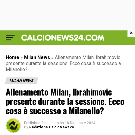
×
Home
»
Milan News
»
Allenamento Milan, Ibrahimovic
presente durante la sessione. Ecco cosa è successo a
Milanello?
MILAN NEWS
Allenamento Milan, Ibrahimovic
presente durante la sessione. Ecco
cosa è successo a Milanello?
Published
2 anni ago
on
18 Dicembre 2024
By
Redazione CalcioNews24