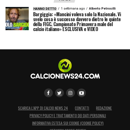
1 settimana ago
Alberto Petrosilli
HANNO DETTO
Bargiggia: «Mancini voleva solo la Nazionale. Vi
svelo cosa è successo davvero dietro le quinte
della FIGC. Campionato Primavera male del
calcio italiano» ESCLUSIVA e VIDEO
SCARICA L’APP DI CALCIO NEWS 24
CONTATTI
REDAZIONE
PRIVACY POLICY E TRATTAMENTO DEI DATI PERSONALI
INFORMATIVA ESTESA SUI COOKIE (COOKIE POLICY)