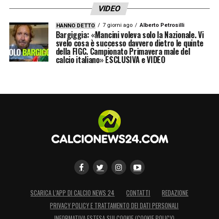
VIDEO
7 giorni ago
Alberto Petrosilli
HANNO DETTO
Bargiggia: «Mancini voleva solo la Nazionale. Vi
svelo cosa è successo davvero dietro le quinte
della FIGC. Campionato Primavera male del
calcio italiano» ESCLUSIVA e VIDEO
SCARICA L’APP DI CALCIO NEWS 24
CONTATTI
REDAZIONE
PRIVACY POLICY E TRATTAMENTO DEI DATI PERSONALI
INFORMATIVA ESTESA SUI COOKIE (COOKIE POLICY)