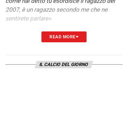
come hai detto tu esordisce il ragazzo del
2007, è un ragazzo secondo me che ne
sentirete parlare»
.
PALESTRA L’ESTERNO PIU’ FORTE
READ MORE
D’EUROPA –
«Lo confermo perché secondo
me ho detto la cosa giusta ed esatta, perché
Marco Palestra lo sta dimostrando sia nel
IL CALCIO DEL GIORNO
Cagliari e sia quando ha esordito in
Nazionale. È un ragazzo meraviglioso, un
ragazzo per bene, e in più è forte, per cui
confermo»
.
LA PLAYLIST DELLE NOSTRE TOP NEWS