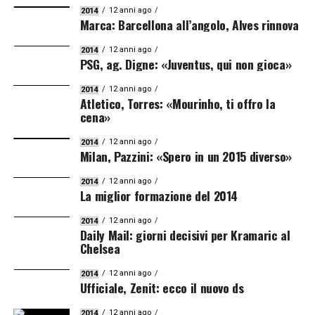
12 anni ago
2014
Marca: Barcellona all’angolo, Alves rinnova
12 anni ago
2014
PSG, ag. Digne: «Juventus, qui non gioca»
12 anni ago
2014
Atletico, Torres: «Mourinho, ti offro la
cena»
12 anni ago
2014
Milan, Pazzini: «Spero in un 2015 diverso»
12 anni ago
2014
La miglior formazione del 2014
12 anni ago
2014
Daily Mail: giorni decisivi per Kramaric al
Chelsea
12 anni ago
2014
Ufficiale, Zenit: ecco il nuovo ds
12 anni ago
2014