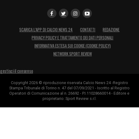
SCARICA L’APP DI CALCIO NEWS 24
CONTATTI
REDAZIONE
PRIVACY POLICY E TRATTAMENTO DEI DATI PERSONALI
INFORMATIVA ESTESA SUI COOKIE (COOKIE POLICY)
NETWORK SPORT REVIEW
gestisci il consenso
Copyright 2026 © riproduzione riservata Calcio News 24 -Registro
Stampa Tribunale di Torino n. 47 del 07/09/2021 - Iscritto al Registro
Operatori di Comunicazione al n. 26692 - P.I.11028660014 - Editore e
proprietario: Sport Review s.r.l.