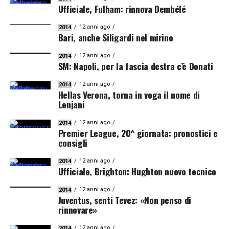
Ufficiale, Fulham: rinnova Dembélé
12 anni ago
2014
Bari, anche Siligardi nel mirino
12 anni ago
2014
SM: Napoli, per la fascia destra c’è Donati
12 anni ago
2014
Hellas Verona, torna in voga il nome di
Lenjani
12 anni ago
2014
Premier League, 20^ giornata: pronostici e
consigli
12 anni ago
2014
Ufficiale, Brighton: Hughton nuovo tecnico
12 anni ago
2014
Juventus, senti Tevez: «Non penso di
rinnovare»
12 anni ago
2014