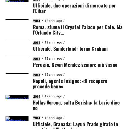
Ufficiale, due operazioni di mercato per
l’Eibar
12 anni ago
2014
Roma, sfuma il Crystal Palace per Cole. Ma
l’Orlando City…
12 anni ago
2014
Ufficiale, Sunderland: torna Graham
12 anni ago
2014
Perugia, Kevin Mendez sempre più vicino
12 anni ago
2014
Napoli, agente Insigne: «Il recupero
procede bene»
12 anni ago
2014
Hellas Verona, salta Berisha: la Lazio dice
no
12 anni ago
2014
Ufficiale, Granada: Layun Prado girato in