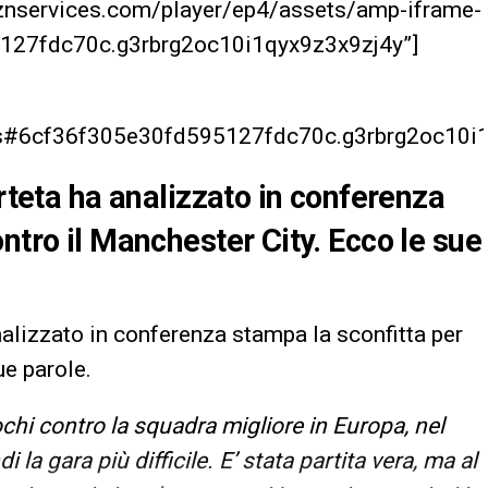
aznservices.com/player/ep4/assets/amp-iframe-
127fdc70c.g3rbrg2oc10i1qyx9z3x9zj4y”]
r.js#6cf36f305e30fd595127fdc70c.g3rbrg2oc10i
Arteta ha analizzato in conferenza
ntro il Manchester City. Ecco le sue
alizzato in conferenza stampa la sconfitta per
ue parole.
chi contro la squadra migliore in Europa, nel
la gara più difficile. E’ stata partita vera, ma al