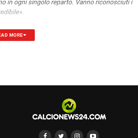
 in ogni singolo reparto. Vanno riconosciuti i
edibile».
S
EAD MORE