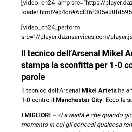
[video_cn24_amp src=”https://player.d
loader.html?ep4on#6cf36f305e30fd595
[video_cn24_perform
src=”//player.daznservices.com/playe
Il tecnico dell’Arsenal Mikel 
stampa la sconfitta per 1-0 co
parole
Il tecnico dell’Arsenal
Mikel Arteta
ha an
1-0 contro il
Manchester City
. Ecco le s
I MIGLIORI –
«La realtà è che quando gio
momento in cui gli concedi qualcosa rendi 