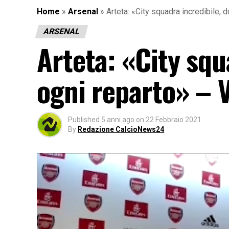
Home
»
Arsenal
»
Arteta: «City squadra incredibile,
ARSENAL
Arteta: «City squ
ogni reparto» – 
Published
5 anni ago
on
22 Febbraio 2021
By
Redazione CalcioNews24