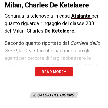
Milan, Charles De Ketelaere
Continua la telenovela in casa
Atalanta
per
quanto riguarda l’ingaggio del classe 2001
del Milan, Charles
De Ketelaere
.
Secondo quanto riportato dal
Corriere dello
Sport
, la Dea starebbe parlando con gli
agenti per cercare di fargli abbassare le
pretese economiche. Il
Milan
ha già dato da
READ MORE
tempo l’ok alla cessione e attende sviluppi.
LA PLAYLIST DELLE NOSTRE TOP NEWS
IL CALCIO DEL GIORNO