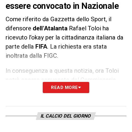
essere convocato in Nazionale
Come riferito da Gazzetta dello Sport, il
difensore
dell’Atalanta
Rafael Toloi ha
ricevuto l’okay per la cittadinanza italiana da
parte della
FIFA
. La richiesta era stata
inoltrata dalla FIGC.
In conseguenza a questa notizia, ora Toloi
potrà essere convocato dal Commissario
READ MORE
Tecnico della
Nazionale
Roberto Mancini per
i prossimi impegni dell’Italia.
LA PLAYLIST DELLE NOSTRE TOP NEWS
IL CALCIO DEL GIORNO