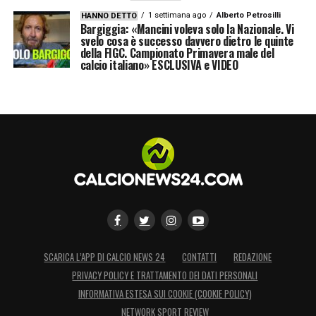
LA PLAYLIST DELLE NOSTRE TOP NEWS
1 settimana ago
Alberto Petrosilli
HANNO DETTO
Bargiggia: «Mancini voleva solo la Nazionale. Vi
svelo cosa è successo davvero dietro le quinte
della FIGC. Campionato Primavera male del
calcio italiano» ESCLUSIVA e VIDEO
SCARICA L’APP DI CALCIO NEWS 24
CONTATTI
REDAZIONE
PRIVACY POLICY E TRATTAMENTO DEI DATI PERSONALI
INFORMATIVA ESTESA SUI COOKIE (COOKIE POLICY)
NETWORK SPORT REVIEW