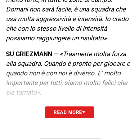
Domani non sarà facile, è una squadra che
usa molta aggressività e intensità. Io credo
che con lo stesso livello di intensità
possiamo raggiungere un risultato».
SU GRIEZMANN –
«Trasmette molta forza
alla squadra. Quando è pronto per giocare e
quando non è con noi è diverso. E’ molto
importante per tutti, siamo molto felici che
sia tornato».
SUL MIO FUTURO –
«Non ci sono novità,
READ MORE
sono concentrato sul campo. L’argomento
più importante è la partita di domani
».