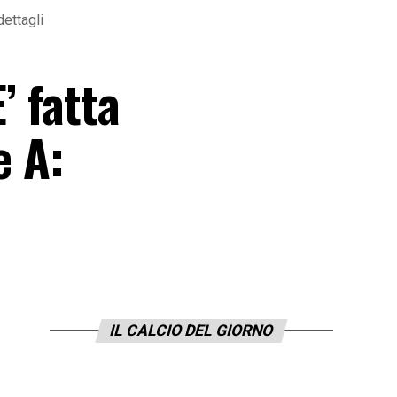
dettagli
’ fatta
e A:
IL CALCIO DEL GIORNO