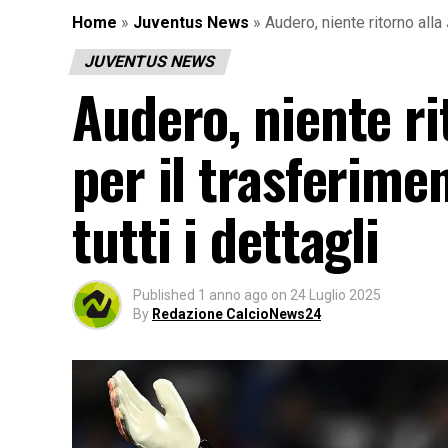
Home
»
Juventus News
»
Audero, niente ritorno alla 
JUVENTUS NEWS
Audero, niente rit
per il trasferimen
tutti i dettagli
Published
1 anno ago
on
24 Luglio 2025
By
Redazione CalcioNews24