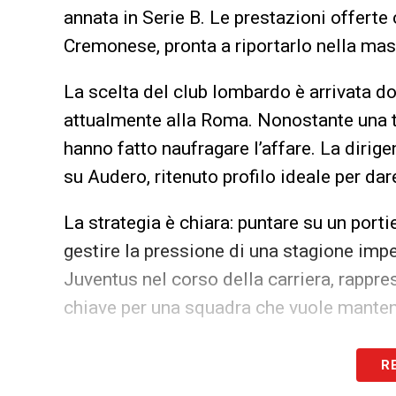
annata in Serie B. Le prestazioni offerte 
Cremonese, pronta a riportarlo nella mas
La scelta del club lombardo è arrivata do
attualmente alla Roma. Nonostante una t
hanno fatto naufragare l’affare. La dirig
su Audero, ritenuto profilo ideale per dar
La strategia è chiara: puntare su un port
gestire la pressione di una stagione impe
Juventus nel corso della carriera, rappre
chiave per una squadra che vuole manten
LA PLAYLIST DELLE NOSTRE TOP NEW
R