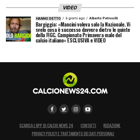
VIDEO
6 giorni ago
Alberto Petrosilli
HANNO DETTO
Bargiggia: «Mancini voleva solo la Nazionale. Vi
svelo cosa è successo davvero dietro le quinte
della FIGC. Campionato Primavera male del
calcio italiano» ESCLUSIVA e VIDEO
SCARICA L’APP DI CALCIO NEWS 24
CONTATTI
REDAZIONE
PRIVACY POLICY E TRATTAMENTO DEI DATI PERSONALI