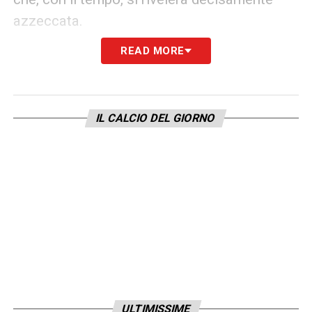
azzeccata.
READ MORE
La storia del calcio in un video
al giorno
IL CALCIO DEL GIORNO
Iscriviti "all'Almanacco del calcio"
Accetto la
Privacy Policy
LA PLAYLIST DELLE NOSTRE TOP NEWS
ULTIMISSIME