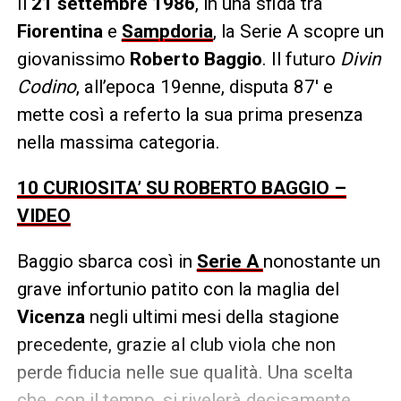
Il
21 settembre 1986
, in una sfida tra
Fiorentina
e
Sampdoria
, la Serie A scopre un
giovanissimo
Roberto Baggio
. Il futuro
Divin
Codino
, all’epoca 19enne, disputa 87′ e
mette così a referto la sua prima presenza
nella massima categoria.
10 CURIOSITA’ SU ROBERTO BAGGIO –
VIDEO
Baggio sbarca così in
Serie A
nonostante un
grave infortunio patito con la maglia del
Vicenza
negli ultimi mesi della stagione
precedente, grazie al club viola che non
perde fiducia nelle sue qualità. Una scelta
che, con il tempo, si rivelerà decisamente