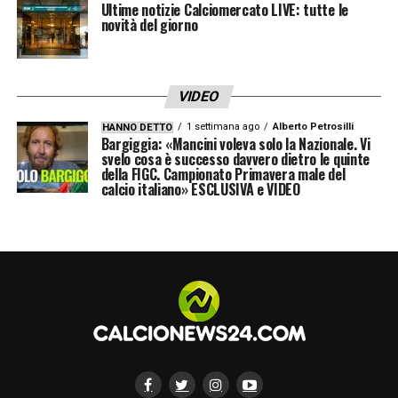
Terzo
, i segnali concreti (ampio ricambio
Ultime notizie Calciomercato LIVE: tutte le
novità del giorno
generazionale e sperimentazione su
giocatori di Serie B/C) mostrano un piano
che va oltre le due amichevoli estive.
VIDEO
Rischi e considerazioni
1 settimana ago
Alberto Petrosilli
HANNO DETTO
Bargiggia: «Mancini voleva solo la Nazionale. Vi
svelo cosa è successo davvero dietro le quinte
Confermare Baldini significherebbe accettare
della FIGC. Campionato Primavera male del
calcio italiano» ESCLUSIVA e VIDEO
un percorso di
rinnovamento graduale
con
possibili passi falsi nel breve periodo;
scegliere un ct esterno garantirebbe
esperienza ma rischierebbe di interrompere il
lavoro sul vivaio.
La FIGC deve valutare non solo il profilo
tecnico, ma anche la
visione strategica
: se