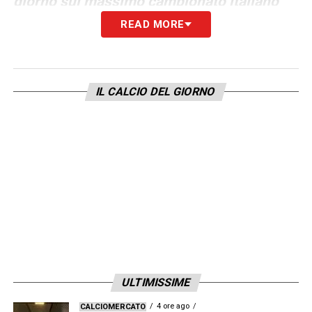
giorno sul massimo campionato italiano
READ MORE
Perché confermare Baldini potrebbe
avere senso
Primo
, Baldini ha già un gruppo coeso che
IL CALCIO DEL GIORNO
conosce i suoi metodi: la continuità tecnica
riduce i tempi di adattamento e massimizza il
rendimento dei giovani.
Secondo
, il contesto attuale — un anno zero
per il calcio italiano dopo la mancata
qualificazione mondiale — è l’occasione per
un reset che privilegi la crescita interna
piuttosto che soluzioni tampone.
ULTIMISSIME
4 ore ago
CALCIOMERCATO