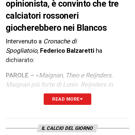
opinionista, è convinto che tre
calciatori rossoneri
giocherebbero nei Blancos
Intervenuto a
Cronache di
Spogliatoio
,
Federico Balzaretti
ha
dichiarato:
PAROLE –
«
Maignan, Theo e Reijnders.
Maignan più forte di Lunin. Reijnders in
questo centrocampo del
Real Madrid
, visto
READ MORE
che comunque Modric è verso la fine, può
essere un nome che sicuramente molto
interessante. Fortissimo Reijnders, anche
IL CALCIO DEL GIORNO
stasera (ieri, ndr) ha fatto una partita