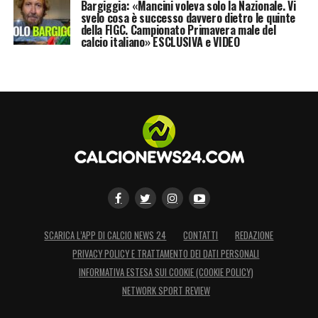
Bargiggia: «Mancini voleva solo la Nazionale. Vi
svelo cosa è successo davvero dietro le quinte
della FIGC. Campionato Primavera male del
calcio italiano» ESCLUSIVA e VIDEO
SCARICA L’APP DI CALCIO NEWS 24
CONTATTI
REDAZIONE
PRIVACY POLICY E TRATTAMENTO DEI DATI PERSONALI
INFORMATIVA ESTESA SUI COOKIE (COOKIE POLICY)
NETWORK SPORT REVIEW