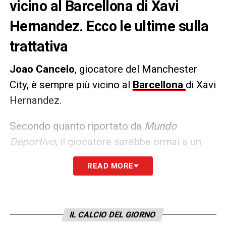
vicino al Barcellona di Xavi
Hernandez. Ecco le ultime sulla
trattativa
Joao Cancelo
, giocatore del Manchester
City, è sempre più vicino al
Barcellona
di Xavi
Hernandez.
Secondo quanto riportato da
Mundo
Deportivo
, il giocatore sarebbe ormai a un
passo dal vestire la maglia blaugrana con la
READ MORE
formula del prestito con diritto di riscatto
fissato a circa 30 milioni di euro.
IL CALCIO DEL GIORNO
LA PLAYLIST DELLE NOSTRE TOP NEWS