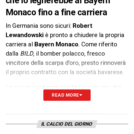
che lo legherebbe al Bayern
Monaco fino a fine carriera
In Germania sono sicuri:
Robert
Lewandowski
è pronto a chiudere la propria
carriera al
Bayern Monaco
. Come riferito
dalla
BILD
, il bomber polacco, fresco
vincitore della scarpa d’oro, presto rinnoverà
il proprio contratto con la società bavarese.
La nuova scadenza sarebbe nel giugno del
READ MORE
2025, quando il numero 9 avrà raggiunto i 37
anni. L’attuale ingaggio è di 20 milioni lordi.
LA PLAYLIST DELLE NOSTRE TOP NEWS
IL CALCIO DEL GIORNO