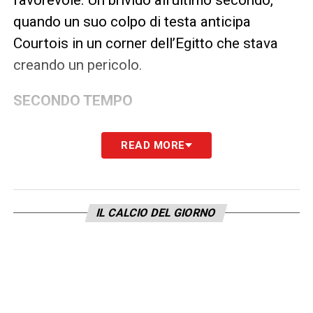
quando un suo colpo di testa anticipa
Courtois in un corner dell’Egitto che stava
creando un pericolo.
SECONDO TEMPO
Garcia cambia posizione a De Ketelaere,
READ MORE
spostando Doku a prima punta e mettendo il
numero 17 un passo indietro, sulla trequarti.
Al 51′ come d’abitudine si fa trovare pronto
IL CALCIO DEL GIORNO
per la spizzata di testa su lancio di Courtois.
Al 54′ libera l’area di testa su un corner
egiziano sul primo palo. Al 57′ prende un
fallo nella propria metà campo in fase di
protezione palla. Successivamente tenta un