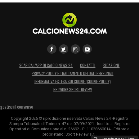
Ultime notizie Calcio Estero: tutte le novità
del giorno provenienti da tutto il mondo
LA PLAYLIST DELLE NOSTRE TOP NEWS
SCARICA L’APP DI CALCIO NEWS 24
CONTATTI
REDAZIONE
PRIVACY POLICY E TRATTAMENTO DEI DATI PERSONALI
INFORMATIVA ESTESA SUI COOKIE (COOKIE POLICY)
NETWORK SPORT REVIEW
gestisci il consenso
Copyright 2026 © riproduzione riservata Calcio News 24 -Registro
Stampa Tribunale di Torino n. 47 del 07/09/2021 - Iscritto al Registro
Operatori di Comunicazione al n. 26692 - P.I.11028660014 - Editore e
proprietario: Sport Review s.r.l.
Change privacy settings