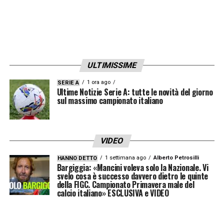
tocco d’esterno partendo molto defilato dalla
destra, si conferma che finora non è la sua
giornata migliore. Al 65′ ancora una volta
svetta nel gioco aereo in difesa, un
ULTIMISSIME
contributo continuo che ha dato.
La sua gara
1 ora ago
SERIE A
termina qui: Garcia punta su Lukaku per
Ultime Notizie Serie A: tutte le novità del giorno
sul massimo campionato italiano
provare a rimediare allo svantaggio e Big
Rom partecipa immediatamente alla rete
dell’1-1!
CDK viene bocciato e non solo
VIDEO
perché il suo cambio è decisivo. Non ha mai
1 settimana ago
Alberto Petrosilli
HANNO DETTO
Bargiggia: «Mancini voleva solo la Nazionale. Vi
calciato una volta, ha toccato 44 volte il
svelo cosa è successo davvero dietro le quinte
pallone, gli è riuscito solo un dribbling su 3
della FIGC. Campionato Primavera male del
calcio italiano» ESCLUSIVA e VIDEO
tentati.