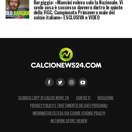
Bargiggia: «Mancini voleva solo la Nazionale. Vi
svelo cosa è successo davvero dietro le quinte
della FIGC. Campionato Primavera male del
calcio italiano» ESCLUSIVA e VIDEO
SCARICA L’APP DI CALCIO NEWS 24
CONTATTI
REDAZIONE
PRIVACY POLICY E TRATTAMENTO DEI DATI PERSONALI
INFORMATIVA ESTESA SUI COOKIE (COOKIE POLICY)
NETWORK SPORT REVIEW