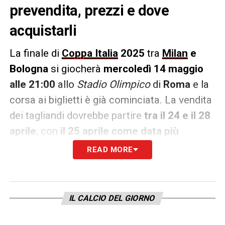
prevendita, prezzi e dove
acquistarli
La finale di
Coppa Italia
2025
tra
Milan
e
Bologna
si giocherà
mercoledì 14 maggio
alle 21:00
allo
Stadio Olimpico
di
Roma
e la
corsa ai biglietti è già cominciata. La vendita
dei tagliandi dovrebbe partire
tra il 24 e il 28
aprile
, con
il 25 aprile come data più
probabile
. La vendita avverrà in diverse fasi:
READ MORE
prima la
prevendita per abbonati delle due
squadre
e possessori di card o servizi
affiliati, poi la vendita libera.
IL CALCIO DEL GIORNO
I biglietti saranno acquistabili sul sito di