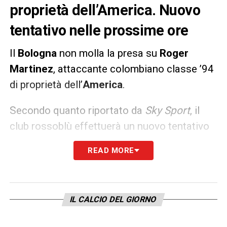
proprietà dell’America. Nuovo
tentativo nelle prossime ore
Il
Bologna
non molla la presa su
Roger
Martinez
, attaccante colombiano classe ’94
di proprietà dell’
America
.
Secondo quanto riportato da
Sky Sport
, il
club rossoblù effettuerà un nuovo tentativo
nelle prossime ore.
READ MORE
LA PLAYLIST DELLE NOSTRE TOP NEWS
IL CALCIO DEL GIORNO