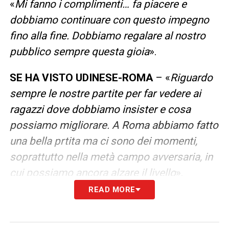
«
Mi fanno i complimenti… fa piacere e
dobbiamo continuare con questo impegno
fino alla fine. Dobbiamo regalare al nostro
pubblico sempre questa gioia
».
SE HA VISTO UDINESE-ROMA
– «
Riguardo
sempre le nostre partite per far vedere ai
ragazzi dove dobbiamo insister e cosa
possiamo migliorare. A Roma abbiamo fatto
una bella prtita ma ci sono dei momenti,
soprattutto nella metà campo avversaria, in
cui possiamo ancora alzare il livello
».
READ MORE
COSA HA IMPARATO DALLA SFIDA
CONTRO L’UDINESE
– «
In quell’occasione