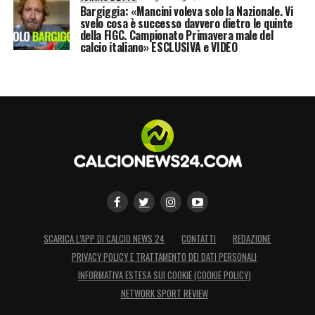
Bargiggia: «Mancini voleva solo la Nazionale. Vi
svelo cosa è successo davvero dietro le quinte
della FIGC. Campionato Primavera male del
calcio italiano» ESCLUSIVA e VIDEO
SCARICA L’APP DI CALCIO NEWS 24
CONTATTI
REDAZIONE
PRIVACY POLICY E TRATTAMENTO DEI DATI PERSONALI
INFORMATIVA ESTESA SUI COOKIE (COOKIE POLICY)
NETWORK SPORT REVIEW