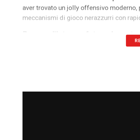
aver trovato un jolly offensivo moderno, 
meccanismi di gioco nerazzurri con rapi
Bonny e l’Inter, un futuro da prota
R
Il feeling tra
Bonny e l’Inter
cresce di par
possa diventare una pedina fondamentale 
Siro ha già imparato a conoscerlo e ad a
Juventus a colpo azzeccato per l’Inter, i
imboccato la strada giusta.
LEGGI ANC
giorno sul massimo campionato italian
LA PLAYLIST DELLE NOSTRE TOP NEW