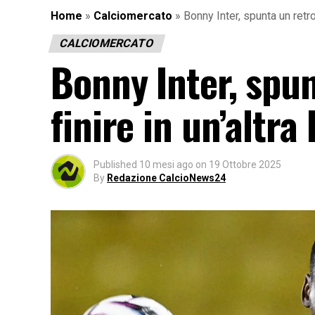
Home
»
Calciomercato
»
Bonny Inter, spunta un retro
CALCIOMERCATO
Bonny Inter, spu
finire in un’altra 
Published
10 mesi ago
on
19 Ottobre 2025
By
Redazione CalcioNews24