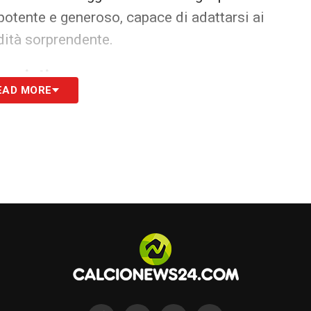
potente e generoso, capace di adattarsi ai
dità sorprendente.
gonisti
EAD MORE
tita in partita. La sensazione è che il francese
per il presente e il futuro della squadra. San
pplaudirlo: da “occasione mancata” per la
l destino di Bonny sembra finalmente aver
HE –
Ultime Notizie Serie A: tutte le novità del
o
S