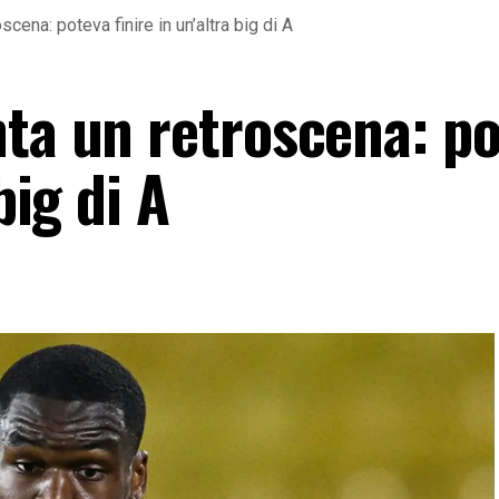
scena: poteva finire in un’altra big di A
nta un retroscena: p
big di A