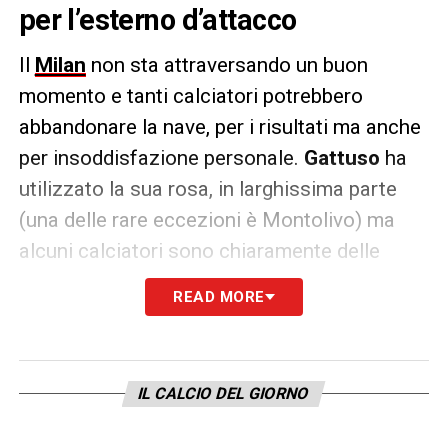
per l’esterno d’attacco
Il
Milan
non sta attraversando un buon
momento e tanti calciatori potrebbero
abbandonare la nave, per i risultati ma anche
per insoddisfazione personale.
Gattuso
ha
utilizzato la sua rosa, in larghissima parte
(una delle rare eccezioni è Montolivo) ma
alcuni calciatori sono chiaramente delle
riserve e potrebbero chiedere la cessione per
READ MORE
andare a giocare di più altrove. Uno di questi
è
Fabio
Borini
.
L’attaccante rossonero, ex Liverpool e Roma,
IL CALCIO DEL GIORNO
potrebbe lasciare il Milan nella prossima