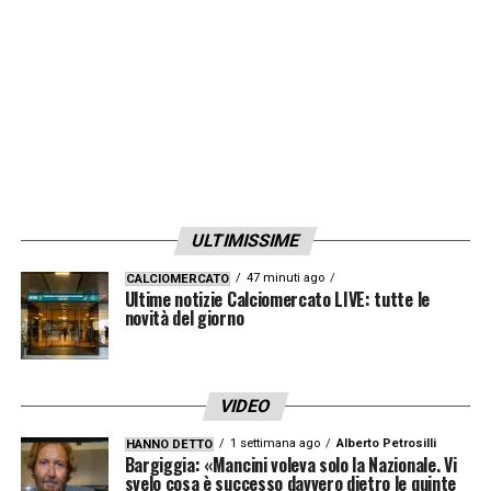
finestra di mercato. L’esterno, attualmente ai
box per un problema alla caviglia, è richiesto
dallo
Shenzhen
e sta riflettendo sul futuro.
L’attaccante ha ricevuto una proposta
importantissima dai cinesi e nei prossimi
giorni darà una risposta definitiva allo
Shenzhen. I rossoneri sono pronti a farlo
ULTIMISSIME
partire già a gennaio per almeno
15 milioni di
euro
.
47 minuti ago
CALCIOMERCATO
Ultime notizie Calciomercato LIVE: tutte le
novità del giorno
LA PLAYLIST DELLE NOSTRE TOP NEWS
VIDEO
1 settimana ago
Alberto Petrosilli
HANNO DETTO
Bargiggia: «Mancini voleva solo la Nazionale. Vi
svelo cosa è successo davvero dietro le quinte