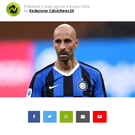
Published
2 mesi ago
on
4 Giugno 2026
By
Redazione CalcioNews24