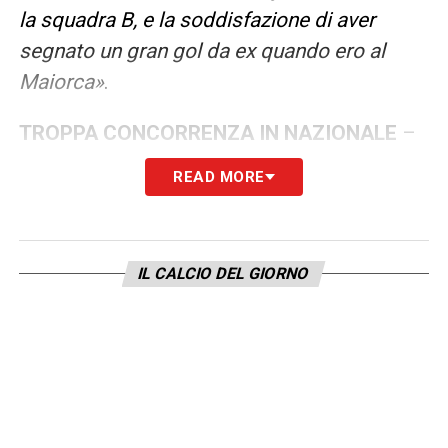
la squadra B, e la soddisfazione di aver
segnato un gran gol da ex quando ero al
Maiorca»
.
TROPPA CONCORRENZA IN NAZIONALE
–
«Credo che in qualsiasi altra nazionale avrei
READ MORE
giocato di più ma in Spagna il livello era
altissimo, abbiamo vissuto un periodo
incredibile. L’Italia mi chiamò prima del
IL CALCIO DEL GIORNO
Mondiale in Brasile ma non c’erano i
presupposti giuridici per naturalizzarmi.
Sarebbe stata una tentazione forte, ma
credo che avrei comunque scelto la Spagna:
in nazionale va chi merita»
.