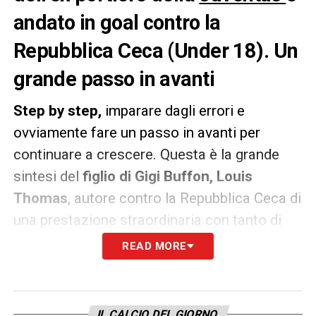
andato in goal contro la
Repubblica Ceca (Under 18). Un
grande passo in avanti
Step by step,
imparare dagli errori e
ovviamente fare un passo in avanti per
continuare a crescere. Questa è la grande
sintesi del
figlio di Gigi Buffon, Louis
Thomas
, autore contro la Repubblica Ceca di
una prestazione straordinaria con tanto di
primo goal in
Nazionale
.
READ MORE
Un 4-1 all’insegna della normale
amministrazione azzurra, con il classe 2007
IL CALCIO DEL GIORNO