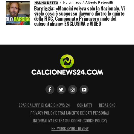
6 giorni ago
Alberto Petrosilli
HANNO DETTO
Bargiggia: «Mancini voleva solo la Nazionale. Vi
svelo cosa è successo davvero dietro le quinte
della FIGC. Campionato Primavera male del
calcio italiano» ESCLUSIVA e VIDEO
SCARICA L’APP DI CALCIO NEWS 24
CONTATTI
REDAZIONE
PRIVACY POLICY E TRATTAMENTO DEI DATI PERSONALI
INFORMATIVA ESTESA SUI COOKIE (COOKIE POLICY)
NETWORK SPORT REVIEW