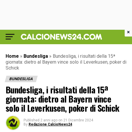
×
Home
»
Bundesliga
»
Bundesliga, i risultati della 15ª
giornata: dietro al Bayern vince solo il Leverkusen, poker di
Schick
BUNDESLIGA
Bundesliga, i risultati della 15ª
giornata: dietro al Bayern vince
solo il Leverkusen, poker di Schick
Published
2 anni ago
on
21 Dicembre 2024
By
Redazione CalcioNews24