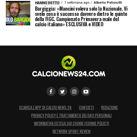
1 settimana ago
Alberto Petrosilli
HANNO DETTO
Schick, 51′ Wirtz, 55′ Grifo [F], 67′, 74′, 77′
Bargiggia: «Mancini voleva solo la Nazionale. Vi
svelo cosa è successo davvero dietro le quinte
Schick)
della FIGC. Campionato Primavera male del
calcio italiano» ESCLUSIVA e VIDEO
LA PLAYLIST DELLE NOSTRE TOP NEWS
SCARICA L’APP DI CALCIO NEWS 24
CONTATTI
REDAZIONE
PRIVACY POLICY E TRATTAMENTO DEI DATI PERSONALI
INFORMATIVA ESTESA SUI COOKIE (COOKIE POLICY)
NETWORK SPORT REVIEW