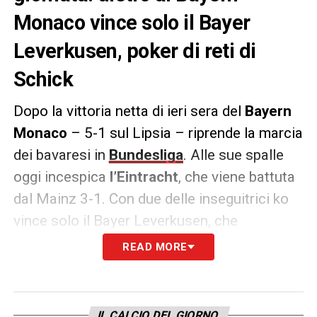
Monaco vince solo il Bayer
Leverkusen, poker di reti di
Schick
Dopo la vittoria netta di ieri sera del
Bayern
Monaco
– 5-1 sul Lipsia – riprende la marcia
dei bavaresi in
Bundesliga
. Alle sue spalle
oggi incespica
l’Eintracht
, che viene battuta
dal Mainz 3-1. Con due delle inseguitrici ko
vince solo il Bayer Leverkusen, che
strapazza il Friburgo: apre Schick, raddoppia
READ MORE
Wirtz, poi Grifo accorcia e infine arrivano
altri tre gol gol dell’attaccante ceco che
completa il poker personale
IL CALCIO DEL GIORNO