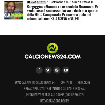
1 settimana ago
Alberto Petrosilli
HANNO DETTO
Bargiggia: «Mancini voleva solo la Nazionale. Vi
svelo cosa è successo davvero dietro le quinte
della FIGC. Campionato Primavera male del
calcio italiano» ESCLUSIVA e VIDEO
SCARICA L’APP DI CALCIO NEWS 24
CONTATTI
REDAZIONE
PRIVACY POLICY E TRATTAMENTO DEI DATI PERSONALI
INFORMATIVA ESTESA SUI COOKIE (COOKIE POLICY)
NETWORK SPORT REVIEW