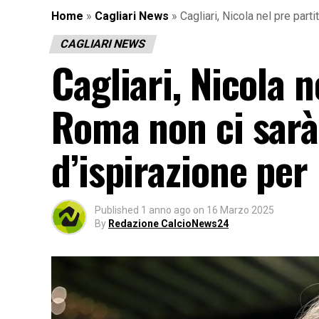
Home
»
Cagliari News
»
Cagliari, Nicola nel pre part
CAGLIARI NEWS
Cagliari, Nicola n
Roma non ci sarà
d’ispirazione per
Published
1 anno ago
on
16 Marzo 2025
By
Redazione CalcioNews24