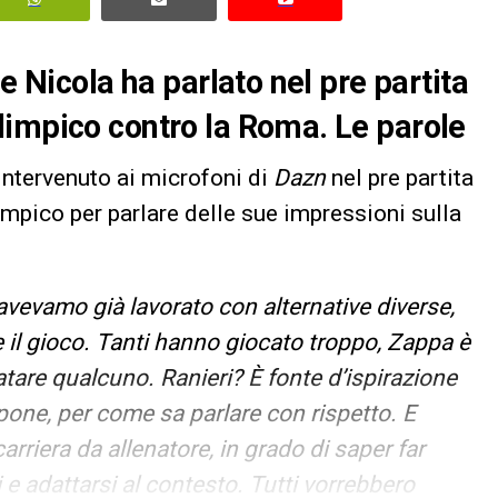
e Nicola ha parlato nel pre partita
limpico contro la Roma. Le parole
intervenuto ai microfoni di
Dazn
nel pre partita
impico per parlare delle sue impressioni sulla
evamo già lavorato con alternative diverse,
 il gioco. Tanti hanno giocato troppo, Zappa è
tare qualcuno. Ranieri? È fonte d’ispirazione
 pone, per come sa parlare con rispetto. E
riera da allenatore, in grado di saper far
i e adattarsi al contesto. Tutti vorrebbero