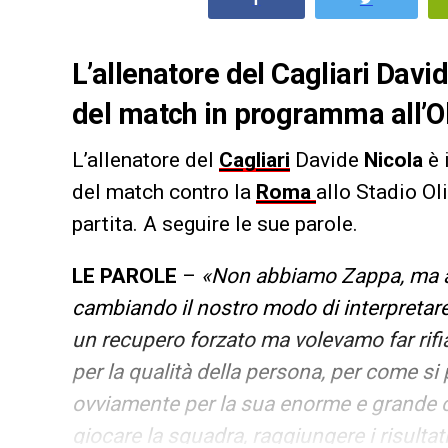
L’allenatore del Cagliari David
del match in programma all’O
L’allenatore del
Cagliari
Davide
Nicola
è 
del match contro la
Roma
allo Stadio Ol
partita. A seguire le sue parole.
LE PAROLE
–
«Non abbiamo Zappa, ma av
cambiando il nostro modo di interpretare
un recupero forzato ma volevamo far rifia
per la qualità della persona, per come si
ovviamente per la sua enorme e grande car
giocare la squadra, raggiungere i risultat