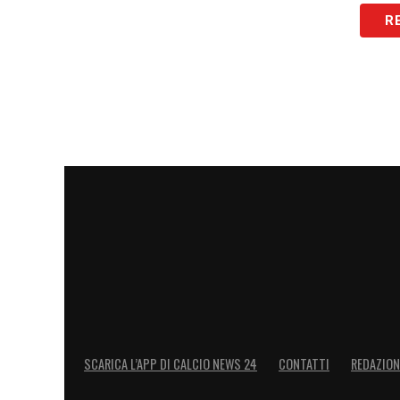
imitarlo»
.
R
LA PLAYLIST DELLE NOSTRE TOP NEW
SCARICA L’APP DI CALCIO NEWS 24
CONTATTI
REDAZION