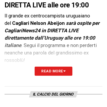
DIRETTA LIVE alle ore 19:00
Il grande ex centrocampista uruguaiano
del
Cagliari Nelson Abeijon
sarà ospite per
CagliariNews24 in DIRETTA LIVE
direttamente dall’Uruguay alle ore 19:00
italiane
. Segui il programma e non perderti
neanche una parola del grandissimo ex
rossoblù!
READ MORE
Potrete seguire la diretta LIVE sulla pagina
Facebook di
CagliariNews24
e sul canale
YouTube di
CalcioNews24
IL CALCIO DEL GIORNO
LA PLAYLIST DELLE NOSTRE TOP NEWS