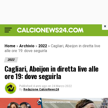
×
Home
»
Archivio
»
2022
»
Cagliari, Abeijon in diretta live
alle ore 19: dove seguirla
2022
Cagliari, Abeijon in diretta live alle
ore 19: dove seguirla
Published
4 anni ago
on
24 Marzo 2022
By
Redazione CalcioNews24