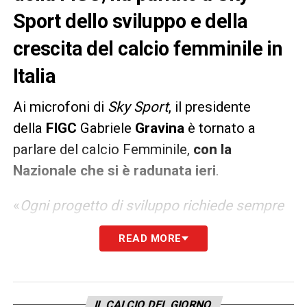
Sport dello sviluppo e della
crescita del calcio femminile in
Italia
Ai microfoni di
Sky Sport
, il presidente
della
FIGC
Gabriele
Gravina
è tornato a
parlare del calcio Femminile,
con la
Nazionale che si è radunata ieri
.
«
Ogni progetto di sviluppo richiede sempre
un piano strategico. Ringrazio chi ha
READ MORE
lavorato per il rilancio del calcio femminile, a
cominciare dalla nostra presidente della
Divisione, Ludovica Mantovani. C’è un lavoro
IL CALCIO DEL GIORNO