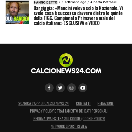
1 settimana ago
Alberto Petrosilli
HANNO DETTO
il professionismo femminile. Lottiamo per lo
Bargiggia: «Mancini voleva solo la Nazionale. Vi
svelo cosa è successo davvero dietro le quinte
sviluppo del calcio femminile. Ad esempio
della FIGC. Campionato Primavera male del
calcio italiano» ESCLUSIVA e VIDEO
mi piacerebbe ospitare il Mondiale 2027.
Auspico che l’Italia possa candidarsi a
ospitare un torneo iridato femminile.
Vogliamo incentivare un movimento che è
già in crescita
».
LA PLAYLIST DELLE NOSTRE TOP NEWS
SCARICA L’APP DI CALCIO NEWS 24
CONTATTI
REDAZIONE
PRIVACY POLICY E TRATTAMENTO DEI DATI PERSONALI
INFORMATIVA ESTESA SUI COOKIE (COOKIE POLICY)
NETWORK SPORT REVIEW