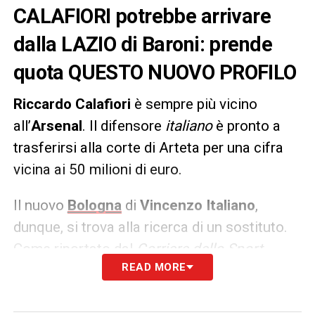
CALAFIORI potrebbe arrivare
dalla LAZIO di Baroni: prende
quota QUESTO NUOVO PROFILO
Riccardo Calafiori
è sempre più vicino
all’
Arsenal
. Il difensore
italiano
è pronto a
trasferirsi alla corte di Arteta per una cifra
vicina ai 50 milioni di euro.
Il nuovo
Bologna
di
Vincenzo Italiano
,
dunque, si trova alla ricerca di un sostituto.
Come riportato dal
Corriere dello Sport
READ MORE
Sartori avrebbe messo gli occhi su
Casale
della Lazio. La trattativa, comunque, si
prospetta difficile perché i
biancocelesti
–