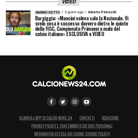
VIDEO
5 giorni ago
Alberto Petrosilli
HANNO DETTO
Bargiggia: «Mancini voleva solo la Nazionale. Vi
svelo cosa è successo davvero dietro le quinte
della FIGC. Campionato Primavera male del
calcio italiano» ESCLUSIVA e VIDEO
SCARICA L’APP DI CALCIO NEWS 24
CONTATTI
REDAZIONE
PRIVACY POLICY E TRATTAMENTO DEI DATI PERSONALI
INFORMATIVA ESTESA SUI COOKIE (COOKIE POLICY)