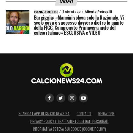
VIDEO
6 giorni ago
Alberto Petrosilli
HANNO DETTO
Bargiggia: «Mancini voleva solo la Nazionale. Vi
svelo cosa è successo davvero dietro le quinte
della FIGC. Campionato Primavera male del
calcio italiano» ESCLUSIVA e VIDEO
SCARICA L’APP DI CALCIO NEWS 24
CONTATTI
REDAZIONE
PRIVACY POLICY E TRATTAMENTO DEI DATI PERSONALI
INFORMATIVA ESTESA SUI COOKIE (COOKIE POLICY)