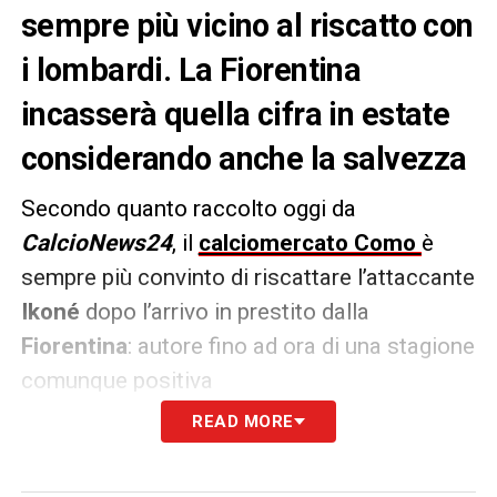
sempre più vicino al riscatto con
i lombardi. La Fiorentina
incasserà quella cifra in estate
considerando anche la salvezza
Secondo quanto raccolto oggi da
CalcioNews24
, il
calciomercato Como
è
sempre più convinto di riscattare l’attaccante
Ikoné
dopo l’arrivo in prestito dalla
Fiorentina
: autore fino ad ora di una stagione
comunque positiva
READ MORE
Il riscatto è sempre più vicino,
tanto che
filtra grande ottimismo tra i lombardi per tale