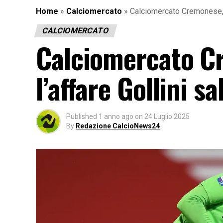
Home
»
Calciomercato
»
Calciomercato Cremonese, co
CALCIOMERCATO
Calciomercato Cr
l’affare Gollini s
Published
1 anno ago
on
24 Luglio 2025
By
Redazione CalcioNews24