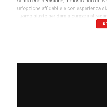
subito con decisione, dimostrando di av
un’opzione affidabile e con esperienza si
l’uomo giusto per dare sicurezza al repar
R
Nei prossimi giorni sono attesi sviluppi d
rapidamente l’operazione per concentrarsi 
Cremonese
resta caldo e in pieno fermen
LA PLAYLIST DELLE NOSTRE TOP NEW