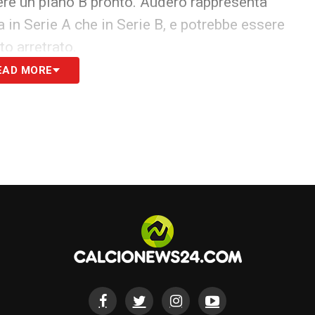
ere un piano B pronto. Audero rappresenta
a in Serie A che in Serie B, e potrebbe essere
to arretrato.
EAD MORE
ecisivi: la
Cremonese
vuole chiudere
poi su altri rinforzi. Il
calciomercato
to, con la porta al centro del progetto.
S