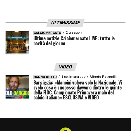
che lotteremo e daremo tutto in campo per
farli felici e raggiungere i nostri obiettivi.
Sono felice di ritrovare il mister, con cui ho
ULTIMISSIME
già lavorato sia a Genova che a Torino: sa
2 ore ago
CALCIOMERCATO
Ultime notizie Calciomercato LIVE: tutte le
bene cosa posso dare e allo stesso tempo
novità del giorno
io conosco le sue richieste. Forza Cremo!
».
LA PLAYLIST DELLE NOSTRE TOP NEWS
VIDEO
1 settimana ago
Alberto Petrosilli
HANNO DETTO
Bargiggia: «Mancini voleva solo la Nazionale. Vi
svelo cosa è successo davvero dietro le quinte
della FIGC. Campionato Primavera male del
calcio italiano» ESCLUSIVA e VIDEO