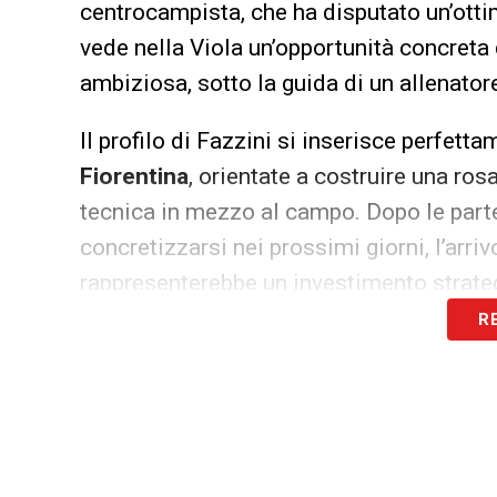
centrocampista, che ha disputato un’otti
vede nella Viola un’opportunità concreta
ambiziosa, sotto la guida di un allenator
Il profilo di Fazzini si inserisce perfett
Fiorentina
, orientate a costruire una ro
tecnica in mezzo al campo. Dopo le part
concretizzarsi nei prossimi giorni, l’arr
rappresenterebbe un investimento strategi
R
Il calciomercato Fiorentina, che ha già av
considera questa operazione una priorità 
inserimenti dell’ultimo momento e sta ce
ufficiale del mercato.