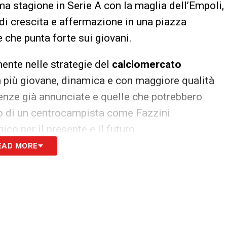
ma stagione in Serie A con la maglia dell’Empoli,
 di crescita e affermazione in una piazza
e che punta forte sui giovani.
amente nelle strategie del
calciomercato
sa più giovane, dinamica e con maggiore qualità
enze già annunciate e quelle che potrebbero
ivo di un centrocampista come Fazzini
co per il presente e il futuro.
EAD MORE
viato diversi dialoghi per rinforzare la rosa,
nella sua agenda. Il club vuole evitare aste o
rcando di chiudere l’accordo prima dell’apertura