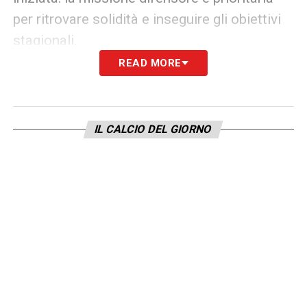
per ritrovare solidità e inseguire gli obiettivi
stagionali.
READ MORE
LEGGI ANCHE –
Ultime Notizie Serie A:
tutte le novità del giorno sul massimo
campionato italiano
IL CALCIO DEL GIORNO
LA PLAYLIST DELLE NOSTRE TOP NEWS